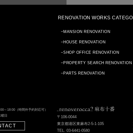
RENOVATION WORKS CATEG
−MANSION RENOVATION
−HOUSE RENOVATION
−SHOP OFFICE RENOVATION
−PROPERTY SEARCH RENOVATION
−PARTS RENOVATION
0～18:00
（時間外予約対応可）
曜日
〒106-0044
東京都港区東麻布2-5-1-105
NTACT
TEL. 03-6441-0580