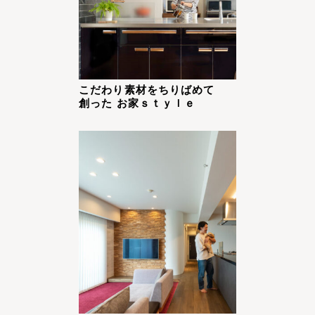
こだわり素材をちりばめて
創った お家ｓｔｙｌｅ