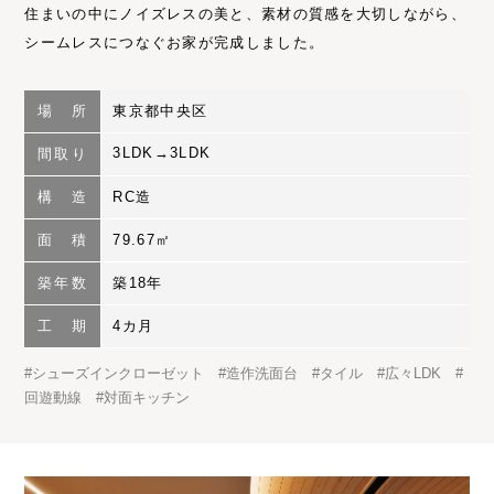
住まいの中にノイズレスの美と、素材の質感を大切しながら、
シームレスにつなぐお家が完成しました。
場 所
東京都中央区
3LDK→3LDK
間取り
構 造
RC造
面 積
79.67㎡
築年数
築18年
工 期
4カ月
#
シューズインクローゼット
#
造作洗面台
#
タイル
#
広々LDK
#
回遊動線
#
対面キッチン