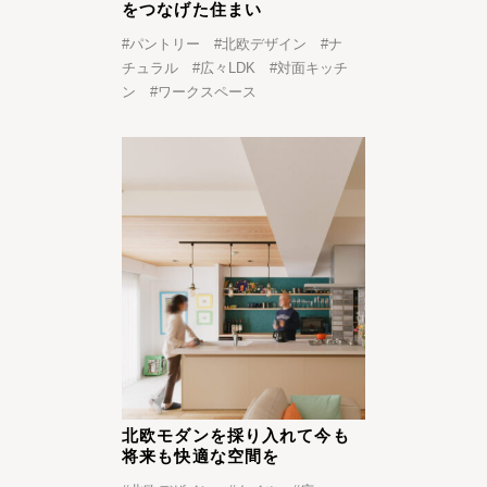
をつなげた住まい
#
パントリー
#
北欧デザイン
#
ナ
チュラル
#
広々LDK
#
対面キッチ
ン
#
ワークスペース
北欧モダンを採り入れて今も
将来も快適な空間を