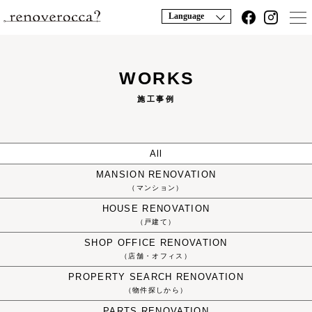
Language
WORKS
施工事例
All
MANSION
RENOVATION
（マンション）
HOUSE
RENOVATION
（戸建て）
SHOP OFFICE
RENOVATION
（店舗・オフィス）
PROPERTY
SEARCH
RENOVATION
（物件探しから）
PARTS
RENOVATION