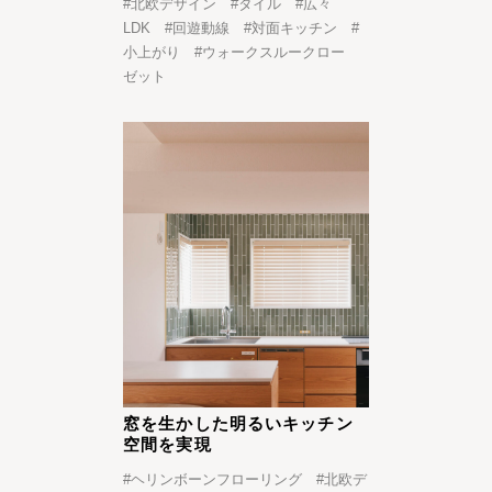
#
北欧デザイン
#
タイル
#
広々
LDK
#
回遊動線
#
対面キッチン
#
小上がり
#
ウォークスルークロー
ゼット
窓を生かした明るいキッチン
空間を実現
#
ヘリンボーンフローリング
#
北欧デ