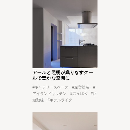
アールと照明が織りなすクー
ルで豊かな空間に
#
ギャラリースペース
#
左官塗装
#
アイランドキッチン
#
広々LDK
#
回
遊動線
#
ホテルライク