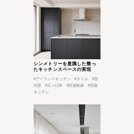
シンメトリーを意識した整っ
たキッチンスペースの実現
#
アイランドキッチン
#
タイル
#
室
内窓
#
広々LDK
#
回遊動線
#
対面
キッチン