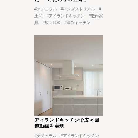
#
ナチュラル
#
インダストリアル
#
土間
#
アイランドキッチン
#
造作家
具
#
広々LDK
#
造作キッチン
アイランドキッチンで広々回
遊動線を実現
#
ナチュラル
#
アイランドキッチン