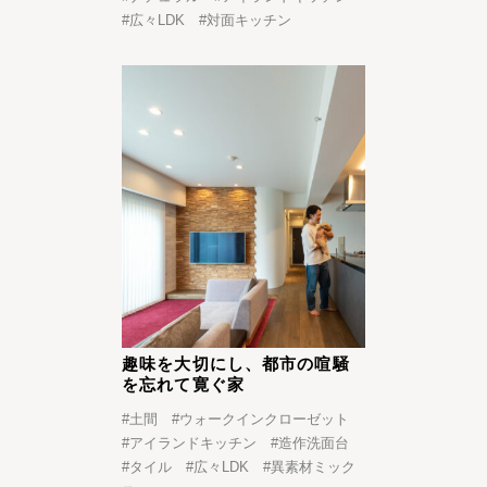
#
広々LDK
#
対面キッチン
趣味を大切にし、都市の喧騒
を忘れて寛ぐ家
#
土間
#
ウォークインクローゼット
#
アイランドキッチン
#
造作洗面台
#
タイル
#
広々LDK
#
異素材ミック