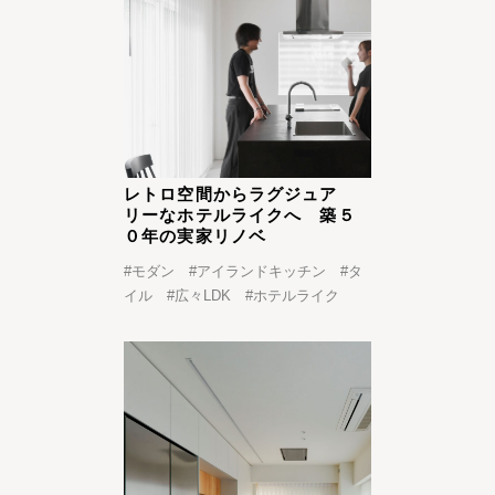
レトロ空間からラグジュア
リーなホテルライクへ 築５
０年の実家リノベ
#
モダン
#
アイランドキッチン
#
タ
イル
#
広々LDK
#
ホテルライク