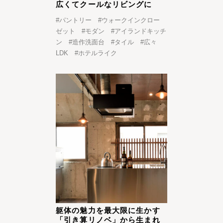
広くてクールなリビングに
#
パントリー
#
ウォークインクロー
ゼット
#
モダン
#
アイランドキッチ
ン
#
造作洗面台
#
タイル
#
広々
LDK
#
ホテルライク
躯体の魅力を最大限に生かす
「引き算リノベ」から生まれ