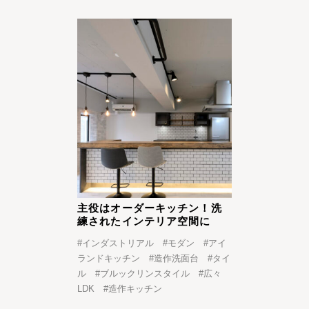
主役はオーダーキッチン！洗
練されたインテリア空間に
#
インダストリアル
#
モダン
#
アイ
ランドキッチン
#
造作洗面台
#
タイ
ル
#
ブルックリンスタイル
#
広々
LDK
#
造作キッチン