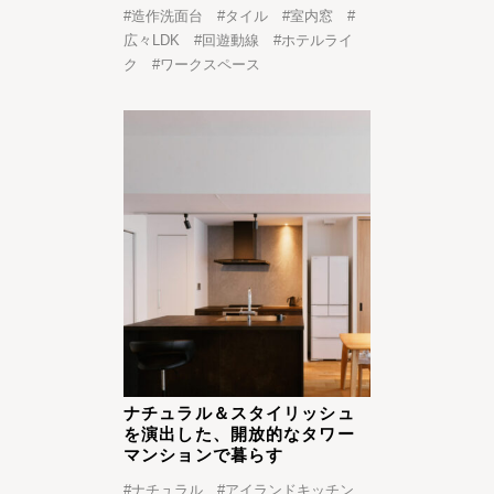
#
造作洗面台
#
タイル
#
室内窓
#
広々LDK
#
回遊動線
#
ホテルライ
ク
#
ワークスペース
ナチュラル＆スタイリッシュ
を演出した、開放的なタワー
マンションで暮らす
#
ナチュラル
#
アイランドキッチン