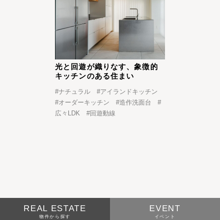
光と回遊が織りなす、象徴的
キッチンのある住まい
#
ナチュラル
#
アイランドキッチン
#
オーダーキッチン
#
造作洗面台
#
広々LDK
#
回遊動線
REAL ESTATE
EVENT
物件から探す
イベント