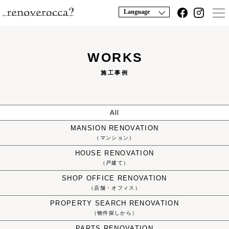
Language
WORKS
施工事例
All
MANSION
RENOVATION
（マンション）
HOUSE
RENOVATION
（戸建て）
SHOP OFFICE
RENOVATION
（店舗・オフィス）
PROPERTY
SEARCH
RENOVATION
（物件探しから）
PARTS
RENOVATION