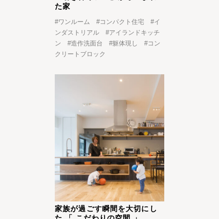
た家
#
ワンルーム
#
コンパクト住宅
#
イ
ンダストリアル
#
アイランドキッチ
ン
#
造作洗面台
#
躯体現し
#
コン
クリートブロック
家族が過ごす瞬間を大切にし
た 「 こだわりの空間 」