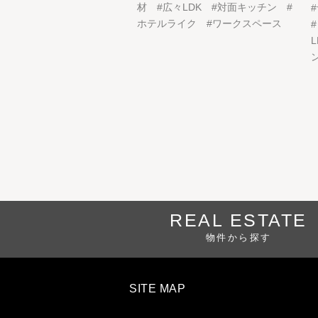
材
#
広々LDK
#
対面キッチン
#
#
ホテルライク
#
ワークスペース
#
L
REAL ESTATE
物件から探す
SITE MAP