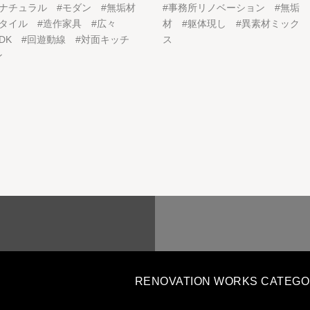
ナチュラル
#
モダン
#
無垢材
#
事務所リノベーション
#
無垢
タイル
#
造作家具
#
広々
材
#
躯体現し
#
異素材ミック
DK
#
回遊動線
#
対面キッチ
ス
ン
RENOVATION WORKS CATEG