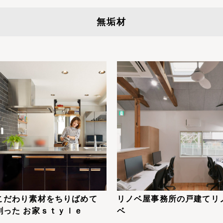
無垢材
こだわり素材をちりばめて
リノベ屋事務所の戸建てリ
創った お家ｓｔｙｌｅ
ベ