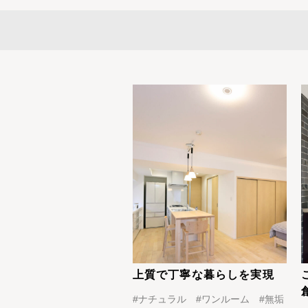
上質で丁寧な暮らしを実現
#
ナチュラル
#
ワンルーム
#
無垢