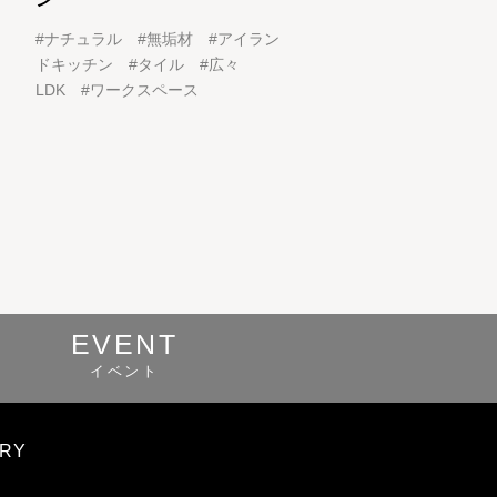
#
ナチュラル
#
無垢材
#
アイラン
ドキッチン
#
タイル
#
広々
LDK
#
ワークスペース
EVENT
イベント
ORY